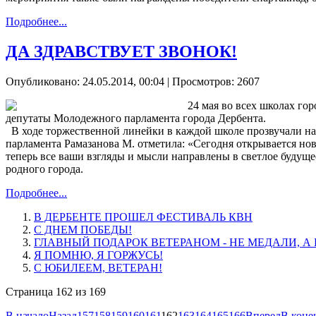
Подробнее...
ДА ЗДРАВСТВУЕТ ЗВОНОК!
Опубликовано: 24.05.2014, 00:04
| Просмотров: 2607
24 мая во всех школах гор
депутаты Молодежного парламента города Дербента.
В ходе торжественной линейки в каждой школе прозвучали на
парламента Рамазанова М. отметила: «Сегодня открывается нов
теперь все ваши взгляды и мысли направлены в светлое будуще
родного города.
Подробнее...
В ДЕРБЕНТЕ ПРОШЕЛ ФЕСТИВАЛЬ КВН
С ДНЕМ ПОБЕДЫ!
ГЛАВНЫЙ ПОДАРОК ВЕТЕРАНОМ - НЕ МЕДАЛИ, А
Я ПОМНЮ, Я ГОРЖУСЬ!
С ЮБИЛЕЕМ, ВЕТЕРАН!
Страница 162 из 169
В начало
Назад
157
158
159
160
161
162
163
164
165
166
Вперед
В коне