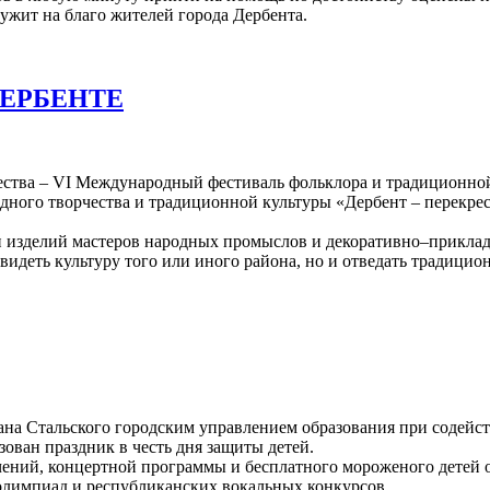
ужит на благо жителей города Дербента.
ДЕРБЕНТЕ
ества – VI Международный фестиваль фольклора и традиционно
одного творчества и традиционной культуры «Дербент – перекрес
 изделий мастеров народных промыслов и декоративно–прикладн
увидеть культуру того или иного района, но и отведать традиц
мана Стальского городским управлением образования при содей
зован праздник в честь дня защиты детей.
ений, концертной программы и бесплатного мороженого детей 
олимпиад и республиканских вокальных конкурсов.