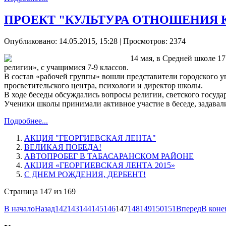
ПРОЕКТ "КУЛЬТУРА ОТНОШЕНИЯ К
Опубликовано: 14.05.2015, 15:28
| Просмотров: 2374
14 мая, в Средней школе 1
религии», с учащимися 7-9 классов.
В состав «рабочей группы» вошли представители городского у
просветительского центра, психологи и директор школы.
В ходе беседы обсуждались вопросы религии, светского госуда
Ученики школы принимали активное участие в беседе, задава
Подробнее...
АКЦИЯ "ГЕОРГИЕВСКАЯ ЛЕНТА"
ВЕЛИКАЯ ПОБЕДА!
АВТОПРОБЕГ В ТАБАСАРАНСКОМ РАЙОНЕ
АКЦИЯ «ГЕОРГИЕВСКАЯ ЛЕНТА 2015»
С ДНЕМ РОЖДЕНИЯ, ДЕРБЕНТ!
Страница 147 из 169
В начало
Назад
142
143
144
145
146
147
148
149
150
151
Вперед
В коне