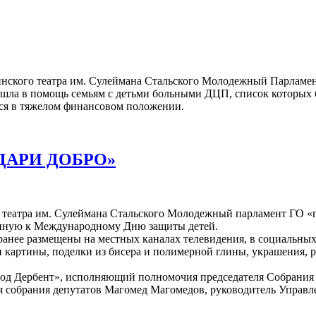
гинского театра им. Сулеймана Стальского Молодежный Парламе
ошла в помощь семьям с детьми больными ДЦП, список которых 
хся в тяжелом финансовом положении.
ДАРИ ДОБРО»
о театра им. Сулеймана Стальского Молодежный парламент ГО «
енную к Международному Дню защиты детей.
нее размещены на местных каналах телевидения, в социальных с
и картины, поделки из бисера и полимерной глины, украшения, 
ород Дербент», исполняющий полномочия председателя Собрания
ля собрания депутатов Магомед Магомедов, руководитель Управл